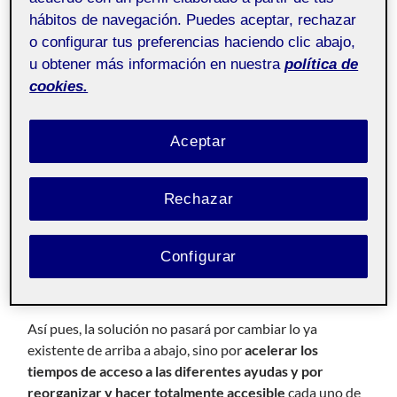
hábitos de navegación. Puedes aceptar, rechazar
o configurar tus preferencias haciendo clic abajo,
u obtener más información en nuestra
política de
cookies.
Presentación de la solución
Aceptar
Introducción
Rechazar
Tras el análisis de las medidas actuales contra la
violencia de género en España, encontramos que
nuestro país sí cuenta con muchas o sino la mayoría de
Configurar
las herramientas necesarias para ayudar a una mujer en
estos casos pero sólo de forma teórica.
Así pues, la solución no pasará por cambiar lo ya
existente de arriba a abajo, sino por
acelerar los
tiempos de acceso a las diferentes ayudas y por
reorganizar y hacer totalmente accesible
cada uno de