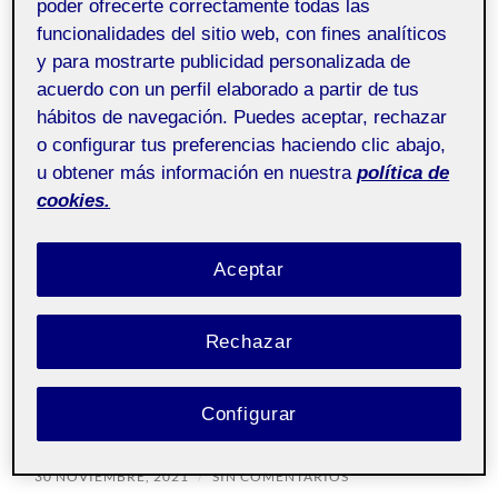
poder ofrecerte correctamente todas las
funcionalidades del sitio web, con fines analíticos
y para mostrarte publicidad personalizada de
acuerdo con un perfil elaborado a partir de tus
hábitos de navegación. Puedes aceptar, rechazar
o configurar tus preferencias haciendo clic abajo,
u obtener más información en nuestra
política de
cookies.
Aceptar
Rechazar
#DEZERO | Solución transversal
híbrida a la violencia de género
Configurar
en España
30 NOVIEMBRE, 2021
/
SIN COMENTARIOS